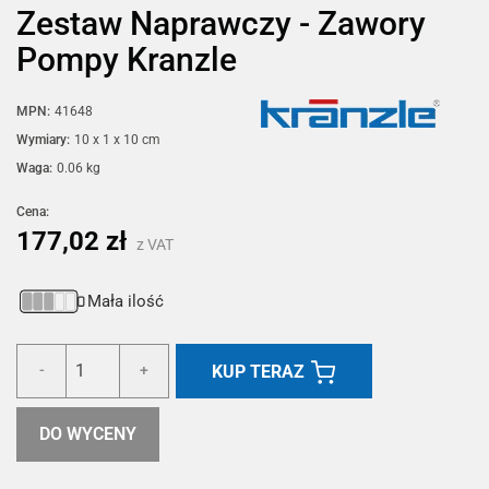
Zestaw Naprawczy - Zawory
Pompy Kranzle
MPN:
41648
Wymiary:
10 x 1 x 10 cm
Waga:
0.06 kg
Cena:
177,02 zł
z VAT
Mała ilość
KUP TERAZ
-
+
DO WYCENY