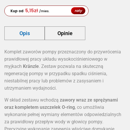
5,15
zł
raty
Kup od
/mies.
Opis
Opinie
Komplet zaworów pompy przeznaczony do przywrócenia
prawidłowej pracy układu wysokociśnieniowego w
myjkach
Kränzle
. Zestaw pozwala na skuteczną
regenerację pompy w przypadku spadku ciśnienia,
niestabilnej pracy lub problemów z zasysaniem i
utrzymaniem wydajności.
W skład zestawu wchodzą
zawory wraz ze sprężynami
oraz kompletem uszczelek O-ring
, co umożliwia
wykonanie pełnej wymiany elementów odpowiedzialnych
za prawidłowy przepływ wody w głowicy pompy.
Precyzyjne wykonanie zapewnia właściwe domykanie