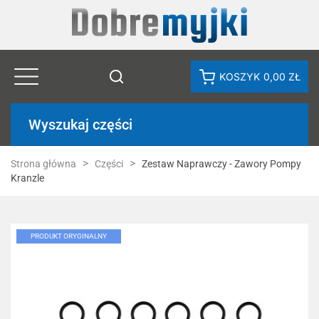
KOSZYK
0,00 ZŁ
Wyszukaj części
Strona główna
Części
Zestaw Naprawczy - Zawory Pompy
Kranzle
PRODUKT ORYGINALNY