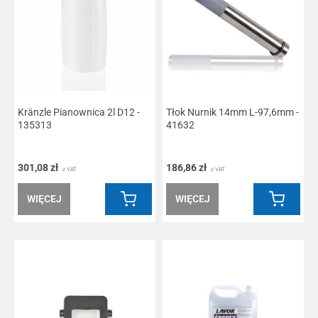
Kränzle Pianownica 2l D12 -
Tłok Nurnik 14mm L-97,6mm -
135313
41632
301,08 zł
186,86 zł
z VAT
z VAT
WIĘCEJ
WIĘCEJ