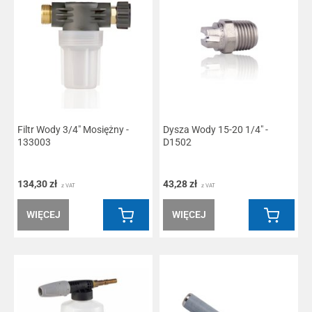
Filtr Wody 3/4" Mosiężny -
Dysza Wody 15-20 1/4" -
133003
D1502
134,30 zł
43,28 zł
z VAT
z VAT
WIĘCEJ
WIĘCEJ