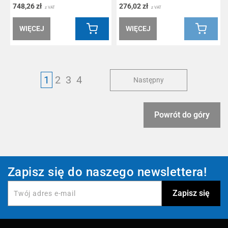
748,26 zł
276,02 zł
z VAT
z VAT
WIĘCEJ
WIĘCEJ
1
2
3
4
Następny
Powrót do góry
Zapisz się do naszego newslettera!