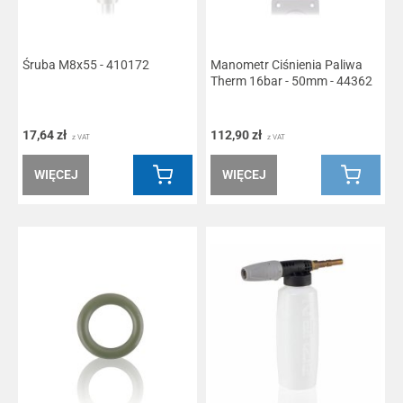
Śruba M8x55 - 410172
Manometr Ciśnienia Paliwa
Therm 16bar - 50mm - 44362
17,64 zł
112,90 zł
z VAT
z VAT
WIĘCEJ
WIĘCEJ