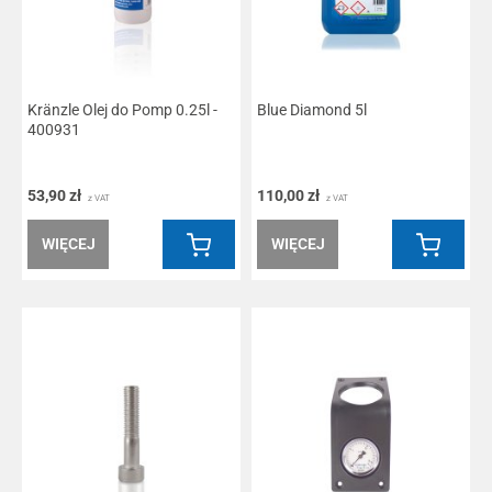
Kränzle Olej do Pomp 0.25l -
Blue Diamond 5l
400931
53,90 zł
110,00 zł
z VAT
z VAT
WIĘCEJ
WIĘCEJ