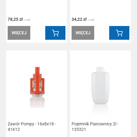
78,25 zł
34,22 zł
z VAT
z VAT
WIĘCEJ
WIĘCEJ
Zawór Pompy - 16x8x18 -
Pojemnik Pianownicy 2l -
41612
135321