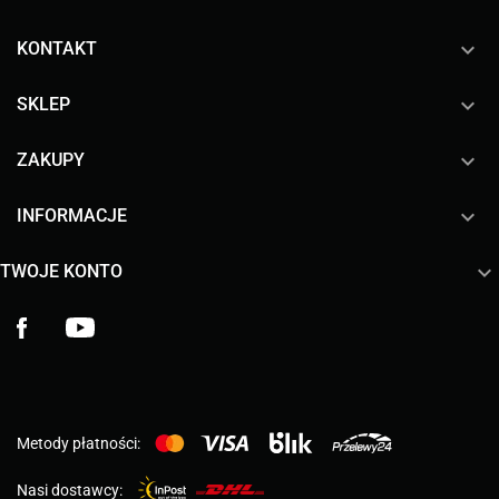
keyboard_arrow_down
KONTAKT

SKLEP

ZAKUPY

INFORMACJE

TWOJE KONTO
Facebook
YouTube
Metody płatności:
Nasi dostawcy: