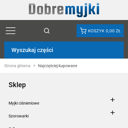
KOSZYK
0,00 ZŁ
Wyszukaj części
Strona główna
Najczęściej kupowane
Sklep

Myjki ciśnieniowe

Szorowarki