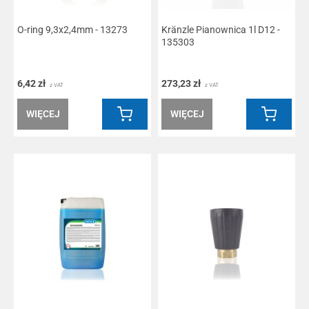
O-ring 9,3x2,4mm - 13273
Kränzle Pianownica 1l D12 -
135303
6,42 zł
273,23 zł
z VAT
z VAT
WIĘCEJ
WIĘCEJ