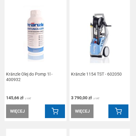
Kränzle Olej do Pomp 1l -
Kränzle 1154 TST - 602050
400932
145,66 zł
3 790,00 zł
z VAT
z VAT
WIĘCEJ
WIĘCEJ