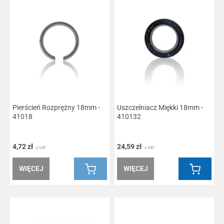
Pierścień Rozprężny 18mm -
Uszczelniacz Miękki 18mm -
41018
410132
4,72 zł
24,59 zł
z VAT
z VAT
WIĘCEJ
WIĘCEJ