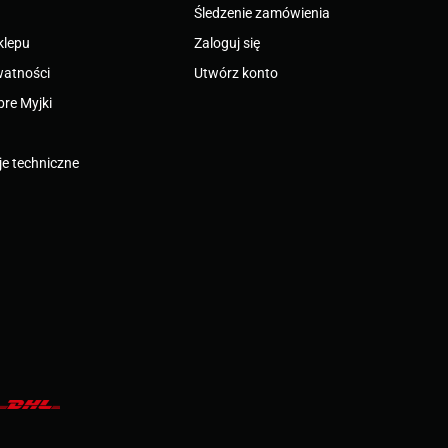
Śledzenie zamówienia
klepu
Zaloguj się
watności
Utwórz konto
bre Myjki
e techniczne