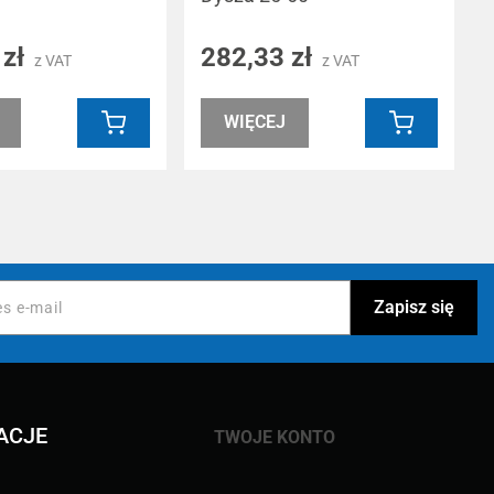
 zł
282,33 zł
z VAT
z VAT
WIĘCEJ
ACJE
TWOJE KONTO