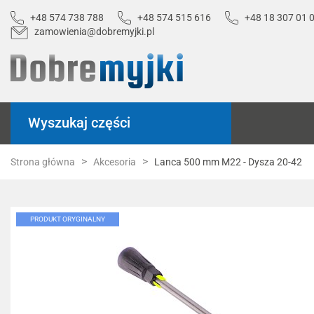
+48 574 738 788
+48 574 515 616
+48 18 307 01 
zamowienia@dobremyjki.pl
Wyszukaj części
Strona główna
Akcesoria
Lanca 500 mm M22 - Dysza 20-42
PRODUKT ORYGINALNY