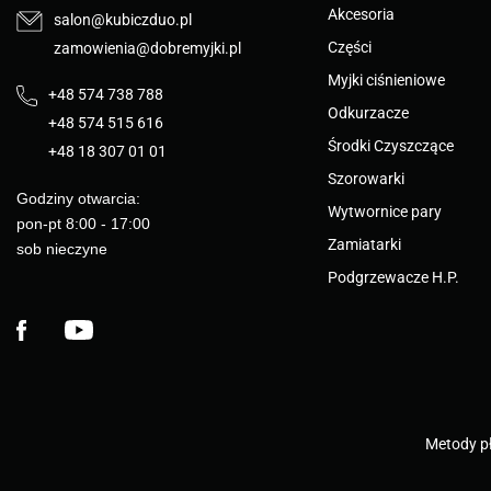
Akcesoria
salon@kubiczduo.pl
Części
zamowienia@dobremyjki.pl
Myjki ciśnieniowe
+48 574 738 788
Odkurzacze
+48 574 515 616
Środki Czyszczące
+48 18 307 01 01
Szorowarki
Godziny otwarcia:
Wytwornice pary
pon-pt 8:00 - 17:00
Zamiatarki
sob nieczyne
Podgrzewacze H.P.
Facebook
YouTube
Metody pł