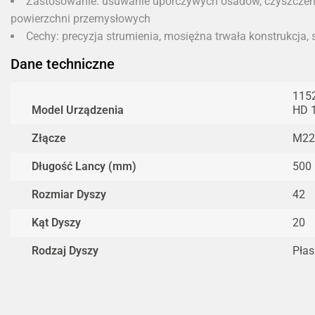
Zastosowanie: usuwanie uporczywych osadów, czyszczeni
powierzchni przemysłowych
Cechy: precyzja strumienia, mosiężna trwała konstrukcja
Dane techniczne
1152
Model Urządzenia
HD 
Złącze
M22
Długość Lancy (mm)
500
Rozmiar Dyszy
42
Kąt Dyszy
20
Rodzaj Dyszy
Pła