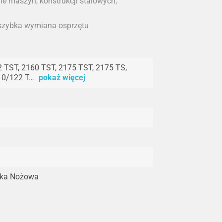
e maszyn, konstrukcji stalowych,
, szybka wymiana osprzętu
 TST, 2160 TST, 2175 TST, 2175 TS,
10/122 T…
pokaż więcej
ska Nożowa