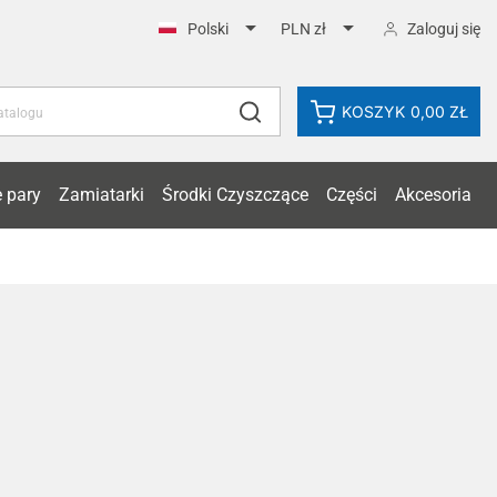


Zaloguj się
Polski
PLN zł
KOSZYK
0,00 ZŁ
 pary
Zamiatarki
Środki Czyszczące
Części
Akcesoria