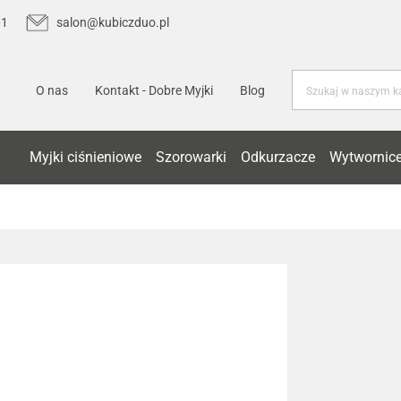
01
salon@kubiczduo.pl
O nas
Kontakt - Dobre Myjki
Blog
Myjki ciśnieniowe
Szorowarki
Odkurzacze
Wytwornice