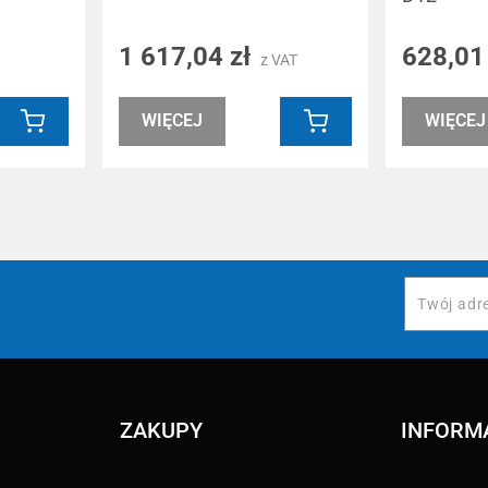
1 617,04 zł
628,01
z VAT
WIĘCEJ
WIĘCEJ
ZAKUPY
INFORM