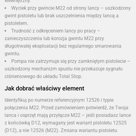
wewnętrzny.
Wyciek przy gwincie M22 od strony lancy – uszkodzony
gwint pistoletu lub brak uszczelnienia między lancą a
pistoletem.
Trudność z odkręceniem lancy po pracy –
zanieczyszczenia lub korozja gwintu M22 przy
długotrwałej eksploatacji bez regularnego smarowania
gwintu.
Pompa nie zatrzymuje się przy zamkniętym pistolecie –
uszkodzony mechanizm spustu nie przekazuje sygnału
ciśnieniowego do układu Total Stop.
Jak dobrać właściwy element
Identyfikuj po numerze referencyjnym 12526 i typie
połączenia M22. Przed zamówieniem potwierdź, że Twoja
lanca i osprzęt mają przyłącze M22 – jeśli posiadasz lance
z końcówką D12, wymagany jest wariant pistoletu 12525
(D12), a nie 12526 (M22). Zmiana wariantu pistoletu