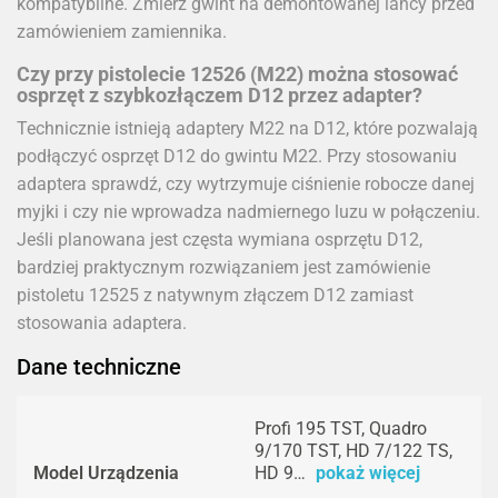
kompatybilne. Zmierz gwint na demontowanej lancy przed
zamówieniem zamiennika.
Czy przy pistolecie 12526 (M22) można stosować
osprzęt z szybkozłączem D12 przez adapter?
Technicznie istnieją adaptery M22 na D12, które pozwalają
podłączyć osprzęt D12 do gwintu M22. Przy stosowaniu
adaptera sprawdź, czy wytrzymuje ciśnienie robocze danej
myjki i czy nie wprowadza nadmiernego luzu w połączeniu.
Jeśli planowana jest częsta wymiana osprzętu D12,
bardziej praktycznym rozwiązaniem jest zamówienie
pistoletu 12525 z natywnym złączem D12 zamiast
stosowania adaptera.
Dane techniczne
Profi 195 TST, Quadro
9/170 TST, HD 7/122 TS,
Model Urządzenia
HD 9…
pokaż więcej