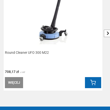
Round Cleaner UFO 300 M22
K
708,17 zł
5
z VAT
WIĘCEJ