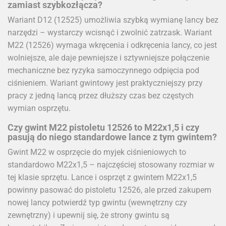
zamiast szybkozłącza?
Wariant D12 (12525) umożliwia szybką wymianę lancy bez
narzędzi – wystarczy wcisnąć i zwolnić zatrzask. Wariant
M22 (12526) wymaga wkręcenia i odkręcenia lancy, co jest
wolniejsze, ale daje pewniejsze i sztywniejsze połączenie
mechaniczne bez ryzyka samoczynnego odpięcia pod
ciśnieniem. Wariant gwintowy jest praktyczniejszy przy
pracy z jedną lancą przez dłuższy czas bez częstych
wymian osprzętu.
Czy gwint M22 pistoletu 12526 to M22x1,5 i czy
pasują do niego standardowe lance z tym gwintem?
Gwint M22 w osprzęcie do myjek ciśnieniowych to
standardowo M22x1,5 – najczęściej stosowany rozmiar w
tej klasie sprzętu. Lance i osprzęt z gwintem M22x1,5
powinny pasować do pistoletu 12526, ale przed zakupem
nowej lancy potwierdź typ gwintu (wewnętrzny czy
zewnętrzny) i upewnij się, że strony gwintu są