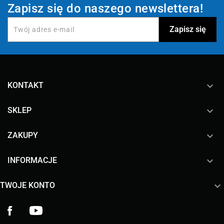
Zapisz się do naszego newslettera!
keyboard_arrow_down
KONTAKT

SKLEP

ZAKUPY

INFORMACJE

TWOJE KONTO
Facebook
YouTube