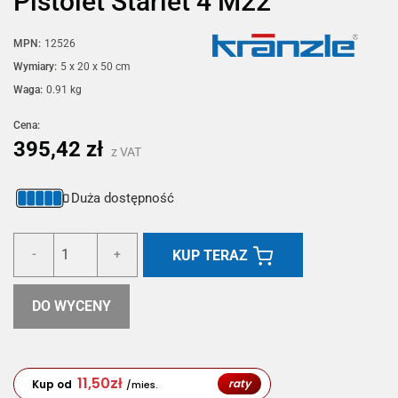
Pistolet Starlet 4 M22
MPN:
12526
Wymiary:
5 x 20 x 50 cm
Waga:
0.91 kg
Cena:
395,42 zł
z VAT
Duża dostępność
KUP TERAZ
-
+
DO WYCENY
11,50
zł
raty
Kup od
/mies.