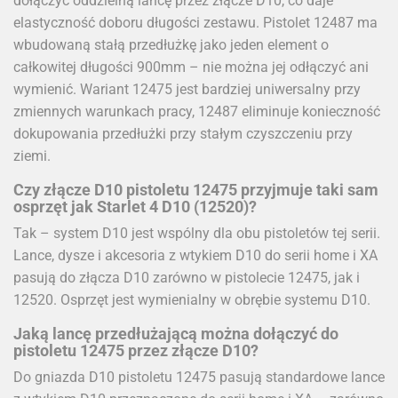
dołączyć oddzielną lancę przez złącze D10, co daje
elastyczność doboru długości zestawu. Pistolet 12487 ma
wbudowaną stałą przedłużkę jako jeden element o
całkowitej długości 900mm – nie można jej odłączyć ani
wymienić. Wariant 12475 jest bardziej uniwersalny przy
zmiennych warunkach pracy, 12487 eliminuje konieczność
dokupowania przedłużki przy stałym czyszczeniu przy
ziemi.
Czy złącze D10 pistoletu 12475 przyjmuje taki sam
osprzęt jak Starlet 4 D10 (12520)?
Tak – system D10 jest wspólny dla obu pistoletów tej serii.
Lance, dysze i akcesoria z wtykiem D10 do serii home i XA
pasują do złącza D10 zarówno w pistolecie 12475, jak i
12520. Osprzęt jest wymienialny w obrębie systemu D10.
Jaką lancę przedłużającą można dołączyć do
pistoletu 12475 przez złącze D10?
Do gniazda D10 pistoletu 12475 pasują standardowe lance