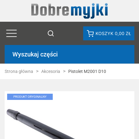
KOSZYK
0,00 ZŁ
Wyszukaj części
Strona główna
Akcesoria
Pistolet M2001 D10
PRODUKT ORYGINALNY