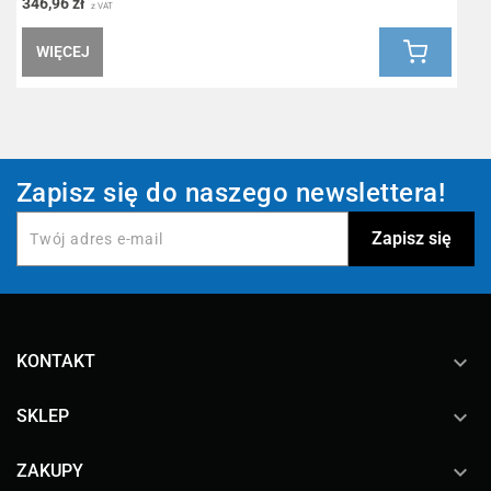
346,96 zł
6
z VAT
WIĘCEJ
Zapisz się do naszego newslettera!
keyboard_arrow_down
KONTAKT

SKLEP

ZAKUPY