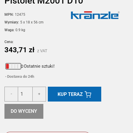
Pistolet M2001 D10
MPN:
12475
Wymiary:
5 x 18 x 56 cm
Waga:
0.9 kg
Cena:
343,71 zł
z VAT
Ostatnie sztuki!
Dostawa do 24h
KUP TERAZ
-
+
DO WYCENY