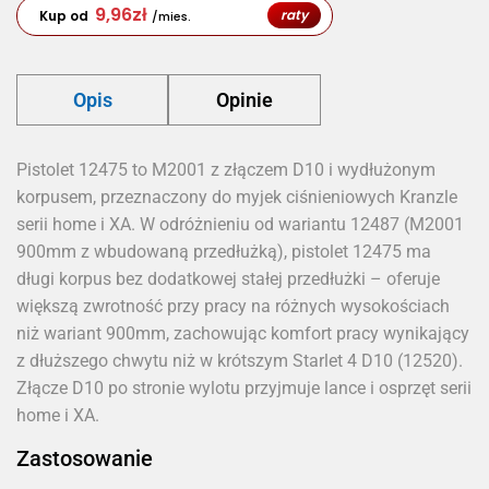
9,96
zł
raty
Kup od
/mies.
Opis
Opinie
Pistolet 12475 to M2001 z złączem D10 i wydłużonym
korpusem, przeznaczony do myjek ciśnieniowych Kranzle
serii home i XA. W odróżnieniu od wariantu 12487 (M2001
900mm z wbudowaną przedłużką), pistolet 12475 ma
długi korpus bez dodatkowej stałej przedłużki – oferuje
większą zwrotność przy pracy na różnych wysokościach
niż wariant 900mm, zachowując komfort pracy wynikający
z dłuższego chwytu niż w krótszym Starlet 4 D10 (12520).
Złącze D10 po stronie wylotu przyjmuje lance i osprzęt serii
home i XA.
Zastosowanie