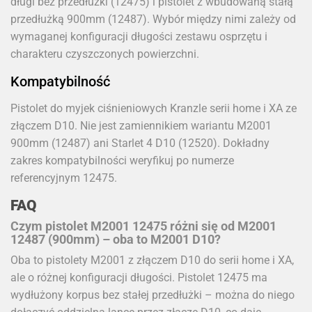
długi bez przedłużki (12475) i pistolet z wbudowaną stałą
przedłużką 900mm (12487). Wybór między nimi zależy od
wymaganej konfiguracji długości zestawu osprzętu i
charakteru czyszczonych powierzchni.
Kompatybilność
Pistolet do myjek ciśnieniowych Kranzle serii home i XA ze
złączem D10. Nie jest zamiennikiem wariantu M2001
900mm (12487) ani Starlet 4 D10 (12520). Dokładny
zakres kompatybilności weryfikuj po numerze
referencyjnym 12475.
FAQ
Czym pistolet M2001 12475 różni się od M2001
12487 (900mm) – oba to M2001 D10?
Oba to pistolety M2001 z złączem D10 do serii home i XA,
ale o różnej konfiguracji długości. Pistolet 12475 ma
wydłużony korpus bez stałej przedłużki – można do niego