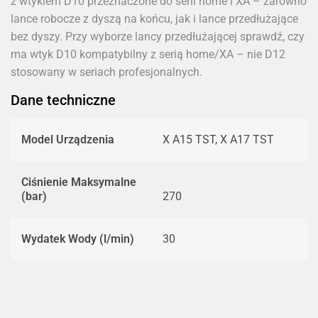
z wtykiem D10 przeznaczone do serii home i XA – zarówno
lance robocze z dyszą na końcu, jak i lance przedłużające
bez dyszy. Przy wyborze lancy przedłużającej sprawdź, czy
ma wtyk D10 kompatybilny z serią home/XA – nie D12
stosowany w seriach profesjonalnych.
Dane techniczne
Model Urządzenia
X A15 TST, X A17 TST
Ciśnienie Maksymalne
(bar)
270
Wydatek Wody (l/min)
30