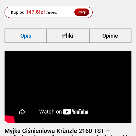
147,61
zł
raty
Kup od
/mies.
Opis
Pliki
Opinie
Myjka Ciśnieniowa Kränzle 2160 TST –