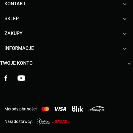
keyboard_arrow_down
KONTAKT

SKLEP

ZAKUPY

INFORMACJE

TWOJE KONTO
Facebook
YouTube
Metody płatności:
Nasi dostawcy: