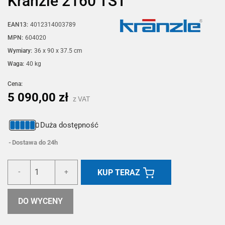
Kränzle 2160 TST
EAN13:
4012314003789
MPN:
604020
Wymiary:
36 x 90 x 37.5 cm
Waga:
40 kg
Cena:
5 090,00 zł
z VAT
Duża dostępność
Dostawa do 24h
KUP TERAZ
-
+
DO WYCENY