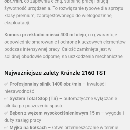
obr./min
, co zapewnia cichą, stabilną pracę i długą
żywotność urządzenia. To rozwiązanie typowe dla sprzętu
klasy premium, zaprojektowanego do wielogodzinnej
eksploatacji.
Komora przekładni mieści 400 ml oleju
, co gwarantuje
odpowiednie smarowanie i ochronę kluczowych elementów
podczas intensywnej pracy. Całość zamknięta jest w
solidnej obudowie odpornej na uszkodzenia mechaniczne.
Najważniejsze zalety Kränzle 2160 TST
✅
Profesjonalny silnik 1400 obr./min
– trwałość i
niezawodność
✅
System Total Stop (TS)
– automatyczne wyłączanie
silnika po puszczeniu spustu
✅
Bęben z wężem wysokociśnieniowym 15 m
– wygoda i
duży zasięg pracy
✅
Myjka na kółkach
– łatwe przemieszczanie w terenie