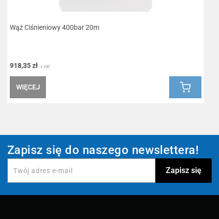
Wąż Ciśnieniowy 400bar 20m
K
918,35 zł
2
z VAT
WIĘCEJ
Zapisz się do naszego newslettera!