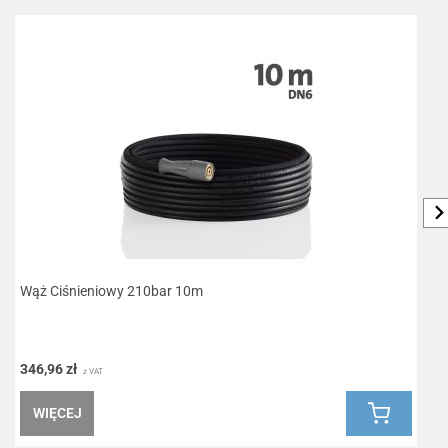
Wąż Ciśnieniowy 210bar 10m
R
346,96 zł
1
z VAT
WIĘCEJ