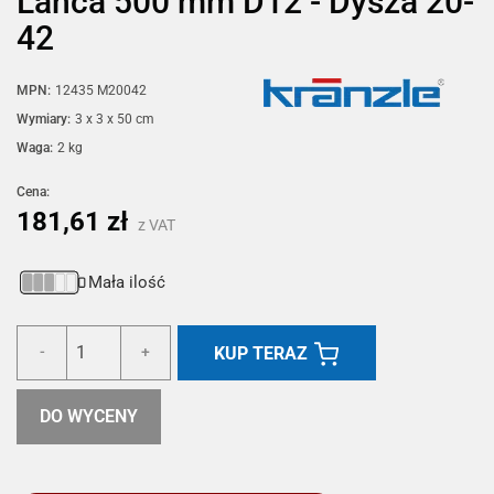
Lanca 500 mm D12 - Dysza 20-
42
MPN:
12435 M20042
Wymiary:
3 x 3 x 50 cm
Waga:
2 kg
Cena:
181,61 zł
z VAT
Mała ilość
KUP TERAZ
-
+
DO WYCENY