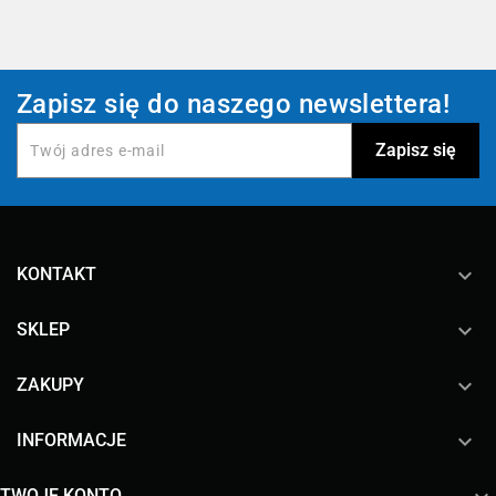
Zapisz się do naszego newslettera!
keyboard_arrow_down
KONTAKT

SKLEP

ZAKUPY

INFORMACJE
TWOJE KONTO