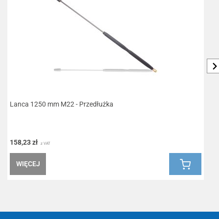
Lanca 1250 mm M22 - Przedłużka
158,23 zł
1
z VAT
WIĘCEJ