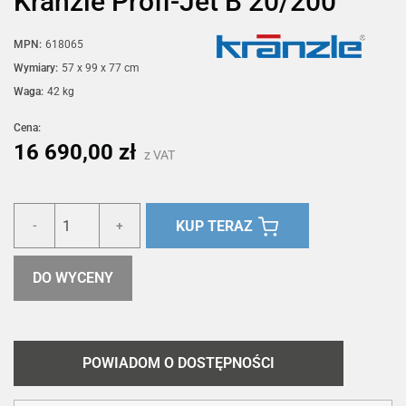
Kränzle Profi-Jet B 20/200
MPN:
618065
Wymiary:
57 x 99 x 77 cm
Waga:
42 kg
Cena:
16 690,00 zł
z VAT
KUP TERAZ
-
+
DO WYCENY
POWIADOM O DOSTĘPNOŚCI