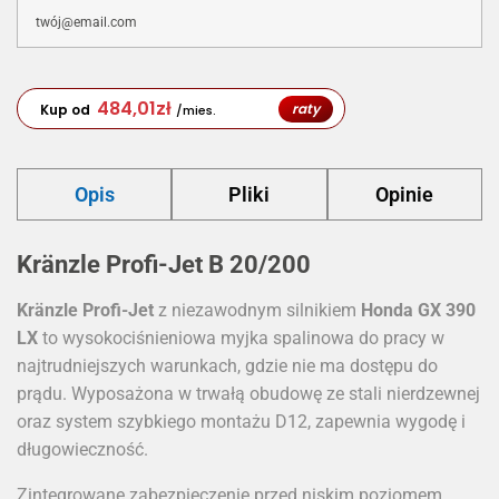
484,01
zł
raty
Kup od
/mies.
Opis
Pliki
Opinie
Kränzle Profi-Jet B 20/200
Kränzle Profi-Jet
z niezawodnym silnikiem
Honda GX 390
LX
to wysokociśnieniowa myjka spalinowa do pracy w
najtrudniejszych warunkach, gdzie nie ma dostępu do
prądu. Wyposażona w trwałą obudowę ze stali nierdzewnej
oraz system szybkiego montażu D12, zapewnia wygodę i
długowieczność.
Zintegrowane zabezpieczenie przed niskim poziomem