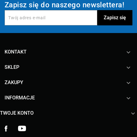
Zapisz się do naszego newslettera!
keyboard_arrow_down
KONTAKT

SKLEP

ZAKUPY

INFORMACJE

TWOJE KONTO
Facebook
YouTube