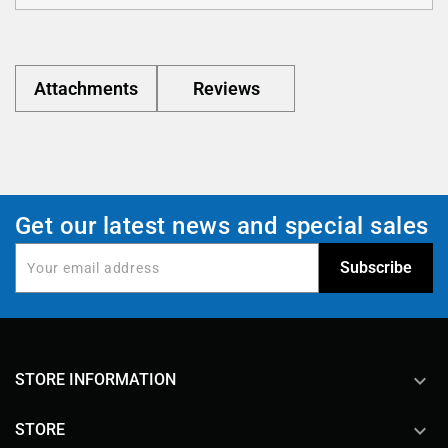
Attachments
Reviews
Get our latest news and special sales
keyboard_arrow_down
STORE INFORMATION

STORE