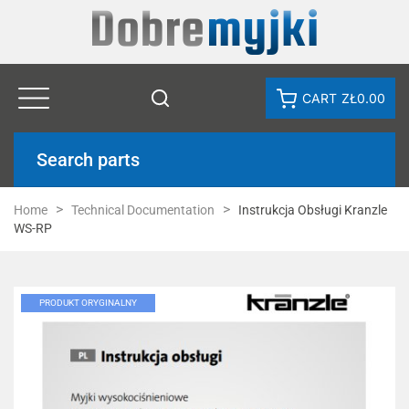
CART
ZŁ0.00
Search parts
Home
Technical Documentation
Instrukcja Obsługi Kranzle
WS-RP
PRODUKT ORYGINALNY