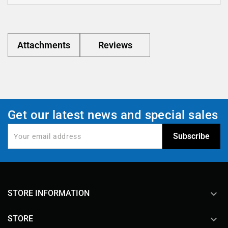
Attachments
Reviews
Get our latest news and special sales
keyboard_arrow_down
STORE INFORMATION

STORE