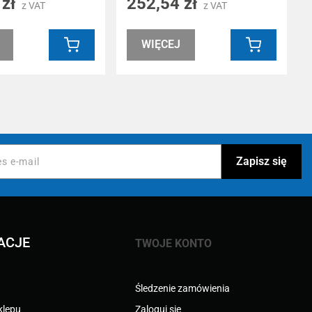
 zł
252,54 zł
z VAT
z VAT
WIĘCEJ
ACJE
TWOJE KONTO
Śledzenie zamówienia
klepu
Zaloguj się