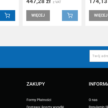
447,28 zł
174,13
z VAT
WIĘCEJ
WIĘCEJ
ZAKUPY
INFORM
Formy Płatności
O nas
Dostawa i koszty wysyłki
Regulamin S