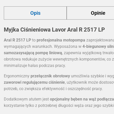
Opis
Opinie
Myjka Ciśnieniowa Lavor Aral R 2517 LP
Aral R 2517 LP
to
profesjonalna motopompa
zaprojektowana
wymagających warunkach. Wyposażona w
4-biegunowy siln
samozasysającą pompę liniową
, zapewnia wyjątkową trwało
obrotowa redukuje zużycie wewnętrznych komponentów, co z
minimalizuje hałas podczas pracy.
Ergonomiczny
przełącznik obrotowy
umożliwia szybkie i wy
zaworowi regulującemu ciśnienie
, użytkownik może dostos
potrzeb, co zwiększa efektywność i oszczędność pracy.
Dodatkowym atutem jest
opcjonalny bęben na wąż podłącza
korzystanie tylko z potrzebnej długości węża oraz jego szybk