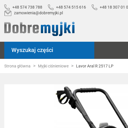
+48 574 738 788
+48 574 515 616
+48 18 307 01 
zamowienia@dobremyjki.pl
Wyszukaj części
Strona główna
Myjki ciśnieniowe
Lavor Aral R 2517 LP