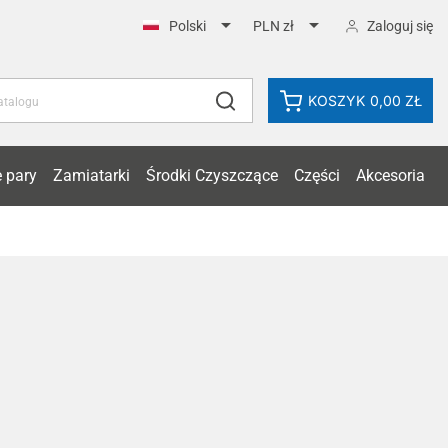


Zaloguj się
Polski
PLN zł
KOSZYK
0,00 ZŁ
 pary
Zamiatarki
Środki Czyszczące
Części
Akcesoria