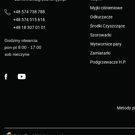
Myjki ciśnieniowe
+48 574 738 788
Odkurzacze
+48 574 515 616
Środki Czyszczące
+48 18 307 01 01
Szorowarki
Godziny otwarcia:
Wytwornice pary
pon-pt 8:00 - 17:00
Zamiatarki
sob nieczyne
Podgrzewacze H.P.
Facebook
YouTube
Metody pł