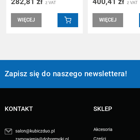
282,81 zł
400,41 zł
z VAT
z VAT
WIĘCEJ
WIĘCEJ
Zapisz się do naszego newslettera!
KONTAKT
SKLEP
Akcesoria
salon@kubiczduo.pl
Części
zamowienia@dobremyjki.pl