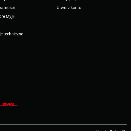
watności
Utwórz konto
bre Myjki
e techniczne