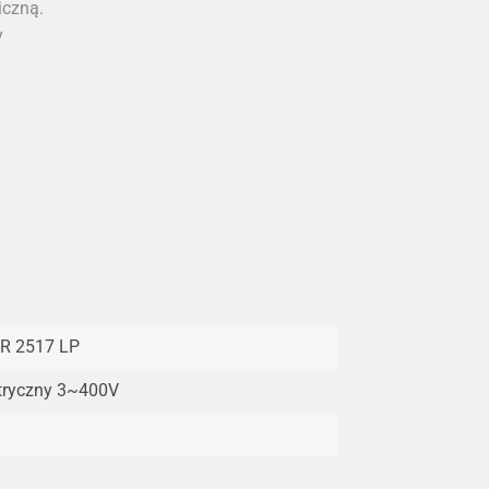
iczną.
y
-R 2517 LP
tryczny 3~400V