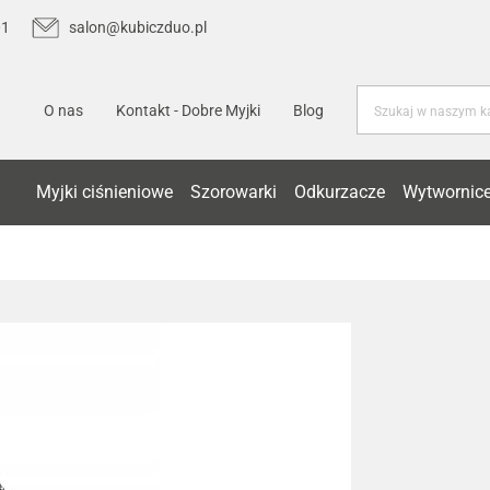
01
salon@kubiczduo.pl
O nas
Kontakt - Dobre Myjki
Blog
Myjki ciśnieniowe
Szorowarki
Odkurzacze
Wytwornice