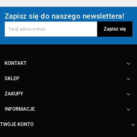
Zapisz się do naszego newslettera!
keyboard_arrow_down
KONTAKT

SKLEP

ZAKUPY

INFORMACJE

TWOJE KONTO
Facebook
YouTube