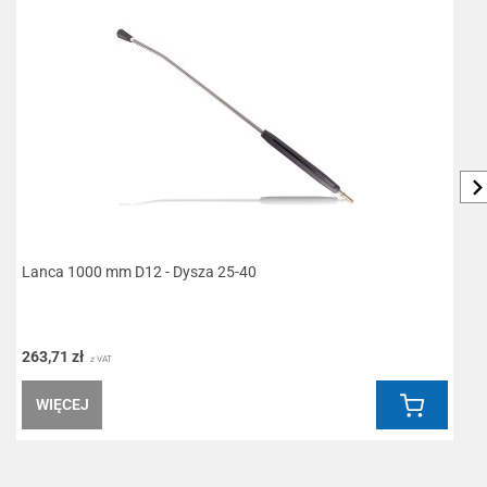
Lanca 1000 mm D12 - Dysza 25-40
W
263,71 zł
5
z VAT
WIĘCEJ