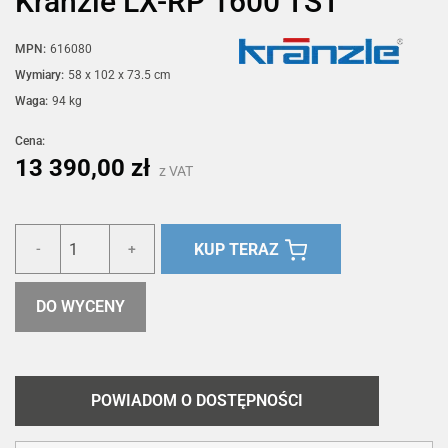
Kränzle LX-RP 1600 TST
MPN:
616080
Wymiary:
58 x 102 x 73.5 cm
Waga:
94 kg
Cena:
13 390,00 zł
z VAT
KUP TERAZ
-
+
DO WYCENY
POWIADOM O DOSTĘPNOŚCI