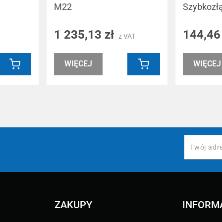
M22
Szybkozł
1 235,13 zł
144,46
z VAT
WIĘCEJ
WIĘCEJ
ZAKUPY
INFORM