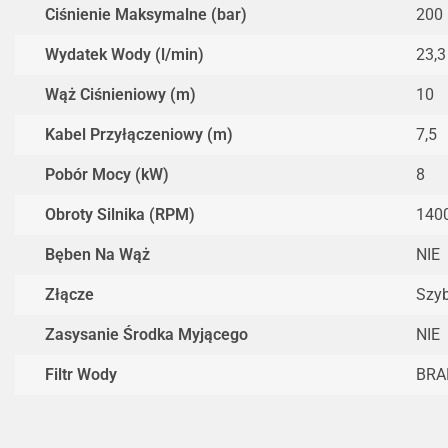
Ciśnienie Maksymalne (bar)
200
Wydatek Wody (l/min)
23,3
Wąż Ciśnieniowy (m)
10
Kabel Przyłączeniowy (m)
7,5
Pobór Mocy (kW)
8
Obroty Silnika (RPM)
140
Bęben Na Wąż
NIE
Złącze
Szy
Zasysanie Środka Myjącego
NIE
Filtr Wody
BRA