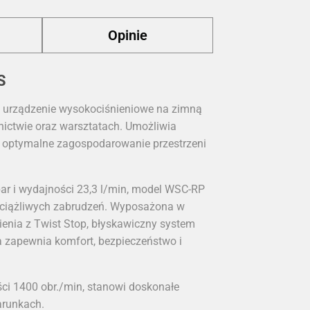
Opinie
S
e urządzenie wysokociśnieniowe na zimną
nictwie oraz warsztatach. Umożliwia
a optymalne zagospodarowanie przestrzeni
bar i wydajności 23,3 l/min, model WSC-RP
uciążliwych zabrudzeń. Wyposażona w
ienia z Twist Stop, błyskawiczny system
a zapewnia komfort, bezpieczeństwo i
ści 1400 obr./min, stanowi doskonałe
arunkach.