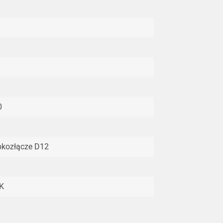
0
bkozłącze D12
K