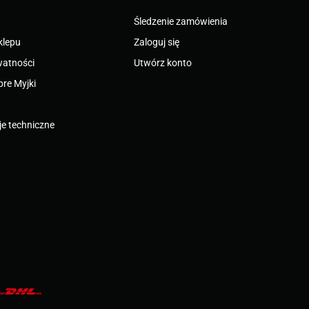
Śledzenie zamówienia
klepu
Zaloguj się
watności
Utwórz konto
bre Myjki
e techniczne