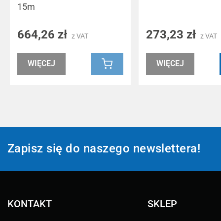
15m
664,26 zł
273,23 zł
z VAT
z VAT
WIĘCEJ
WIĘCEJ
Zapisz się do naszego newslettera!
KONTAKT
SKLEP