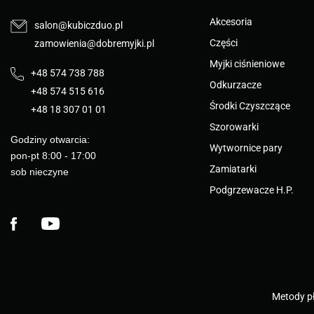
Akcesoria
salon@kubiczduo.pl
Części
zamowienia@dobremyjki.pl
Myjki ciśnieniowe
+48 574 738 788
Odkurzacze
+48 574 515 616
Środki Czyszczące
+48 18 307 01 01
Szorowarki
Godziny otwarcia:
Wytwornice pary
pon-pt 8:00 - 17:00
Zamiatarki
sob nieczyne
Podgrzewacze H.P.
Facebook
YouTube
Metody pł