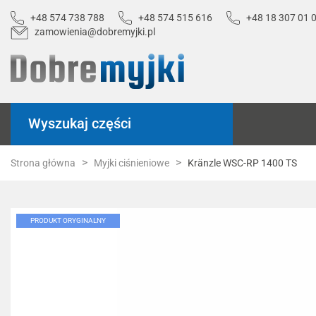
+48 574 738 788
+48 574 515 616
+48 18 307 01 
zamowienia@dobremyjki.pl
Wyszukaj części
Strona główna
Myjki ciśnieniowe
Kränzle WSC-RP 1400 TS
PRODUKT ORYGINALNY