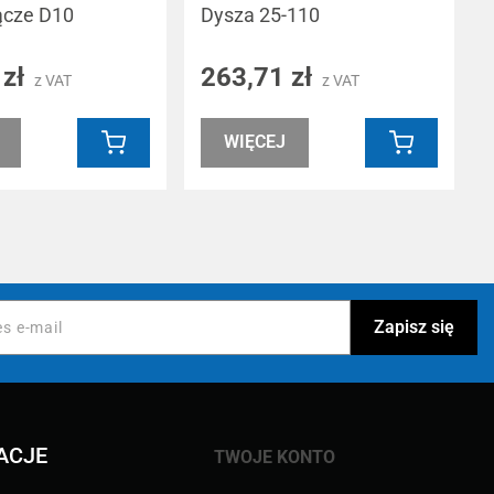
ącze D10
Dysza 25-110
 zł
263,71 zł
z VAT
z VAT
WIĘCEJ
ACJE
TWOJE KONTO