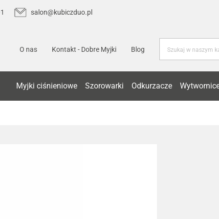
01
salon@kubiczduo.pl
O nas
Kontakt - Dobre Myjki
Blog
Myjki ciśnieniowe
Szorowarki
Odkurzacze
Wytwornice