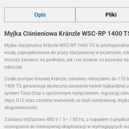
Opis
Pliki
Myjka Ciśnieniowa Kränzle WSC-RP 1400 T
Myjka stacjonarna Kränzle WSC-RP 1400 TS to profesjonaln
wodę, zaprojektowane do pracy stacjonarnej w przemyśle, rol
montaż zarówno na podłodze, jak i na ścianie, co pozwala n
roboczej.
Dzięki pompie liniowej Kränzle, ciśnieniu roboczemu do 170 
1400 TS gwarantuje skuteczne usuwanie nawet najbardziej 
system Total-Stop z opóźnionym wyłączeniem, regulację ciśn
złącz D12 oraz czytelny manometr ze stali nierdzewnej, myjk
długowieczność.
Zasilana trójfazowo 400 V / 3~ / 50 Hz, z napędem o prędko
rozwiązanie do intensywnej eksploatacji w wymagających w