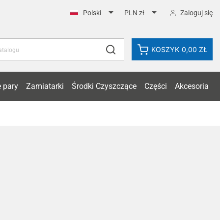


Zaloguj się
Polski
PLN zł
KOSZYK
0,00 ZŁ
 pary
Zamiatarki
Środki Czyszczące
Części
Akcesoria