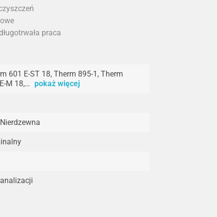
eczyszczeń
iowe
 długotrwała praca
m 601 E-ST 18, Therm 895-1, Therm
E-M 18,…
pokaż więcej
 Nierdzewna
inalny
analizacji