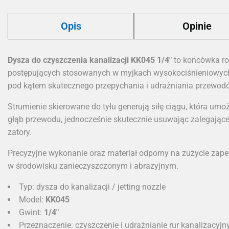
Opis
Opinie
Dysza do czyszczenia kanalizacji KK045 1/4"
to końcówka ro
postępujących stosowanych w myjkach wysokociśnieniowych
pod kątem skutecznego przepychania i udrażniania przewod
Strumienie skierowane do tyłu generują siłę ciągu, która u
głąb przewodu, jednocześnie skutecznie usuwając zalegające 
zatory.
Precyzyjne wykonanie oraz materiał odporny na zużycie zap
w środowisku zanieczyszczonym i abrazyjnym.
Typ: dysza do kanalizacji / jetting nozzle
Model:
KK045
Gwint:
1/4"
Przeznaczenie: czyszczenie i udrażnianie rur kanalizacyjn