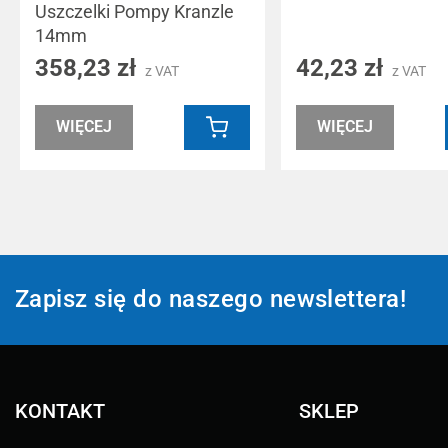
Uszczelki Pompy Kranzle
14mm
358,23 zł
42,23 zł
z VAT
z VAT
WIĘCEJ
WIĘCEJ
Zapisz się do naszego newslettera!
KONTAKT
SKLEP