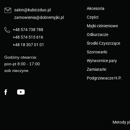
Akcesoria
salon@kubiczduo.pl
Części
zamowienia@dobremyjki.pl
Myjki ciśnieniowe
+48 574 738 788
Odkurzacze
+48 574 515 616
Środki Czyszczące
+48 18 307 01 01
Szorowarki
Godziny otwarcia:
Wytwornice pary
pon-pt 8:00 - 17:00
Zamiatarki
sob nieczyne
Podgrzewacze H.P.
Facebook
YouTube
Metody pł