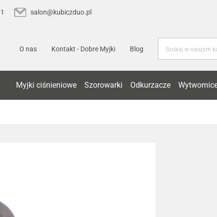
01
salon@kubiczduo.pl
O nas
Kontakt - Dobre Myjki
Blog
Myjki ciśnieniowe
Szorowarki
Odkurzacze
Wytwornice