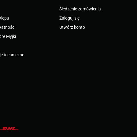
Śledzenie zamówienia
klepu
Zaloguj się
watności
Utwórz konto
bre Myjki
e techniczne