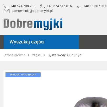
+48 574 738 788
+48 574 515 616
+48 18 307 01 
zamowienia@dobremyjki.pl
Wyszukaj części
Strona główna
Części
Dysza Wody KK-45 1/4"
PRODUKT ORYGINALNY