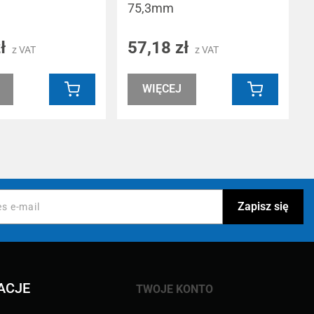
75,3mm
zł
57,18 zł
z VAT
z VAT
WIĘCEJ
ACJE
TWOJE KONTO