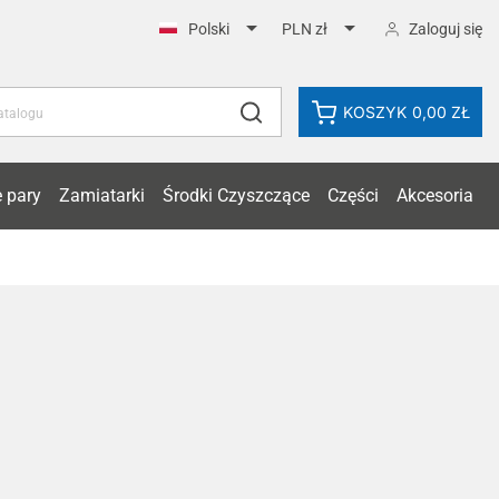


Zaloguj się
Polski
PLN zł
KOSZYK
0,00 ZŁ
 pary
Zamiatarki
Środki Czyszczące
Części
Akcesoria