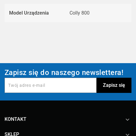
Model Urządzenia
Colly 800
Zapisz się do naszego newslettera!
keyboard_arrow_down
KONTAKT

SKLEP