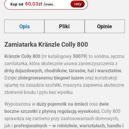
60,03
zł
raty
Kup od
/mies.
Opis
Pliki
Opinie
Zamiatarka Kränzle Colly 800
Kränzle Colly 800
(nr katalogowy
50079
) to solidna, ręczna
zamiatarka, która skutecznie usuwa zanieczyszczenia z
dróg dojazdowych, chodników, tarasów, hal i warsztatów
.
Dzięki
zintegrowanemu biegowi luzem
oraz konstrukcji
opartej na zasadzie szufelki, maszyna zapewnia skuteczne
zbieranie brudu i pyłu bez wysiłku.
Wyposażona w
duży pojemnik na śmieci
oraz
dwie
boczne szczotki z płynną regulacją wysokości
, Colly 800
sprawdza się zarówno przy zastosowaniach domowych,
jak i
profesjonalnych – w rolnictwie, warsztatach, handlu i