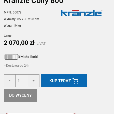
Kränzle Colly 800
MPN:
50079
Wymiary:
85 x 39 x 98 cm
Waga:
19 kg
Cena:
2 070,00 zł
z VAT
Mała ilość
Dostawa do 24h
KUP TERAZ
-
+
DO WYCENY