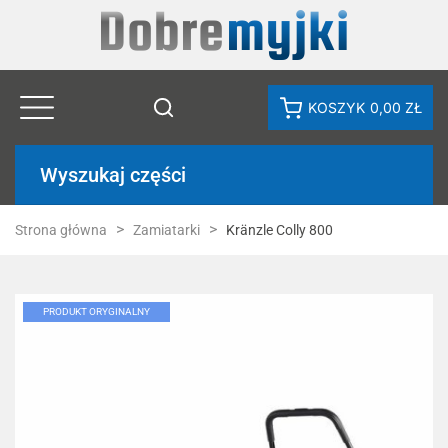
KOSZYK
0,00 ZŁ
Wyszukaj części
Strona główna
Zamiatarki
Kränzle Colly 800
PRODUKT ORYGINALNY