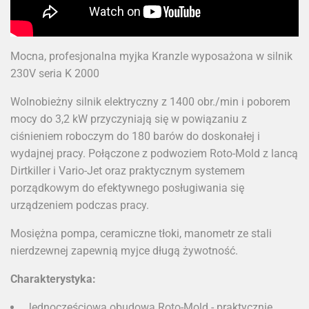
Mocna, profesjonalna myjka Kranzle wyposażona w silnik
230V seria K 2000
Wolnobieżny silnik elektryczny z 1400 obr./min i poborem
mocy do 3,2 kW przyczyniają się w powiązaniu z
ciśnieniem roboczym do 180 barów do doskonałej i
wydajnej pracy. Połączone z podwoziem Roto-Mold z lancą
Dirtkiller i Vario-Jet oraz praktycznym systemem
porządkowym do efektywnego posługiwania się
urządzeniem podczas pracy.
Mosiężna pompa, ceramiczne tłoki, manometr ze stali
nierdzewnej zapewnią myjce długą żywotność.
Charakterystyka:
Jednoczęściowa obudowa Roto-Mold - praktycznie