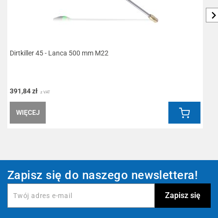
Dirtkiller 45 - Lanca 500 mm M22
L
391,84 zł
6
z VAT
WIĘCEJ
Zapisz się do naszego newslettera!