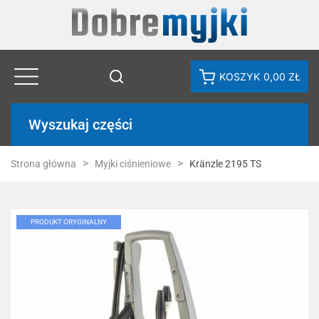
KOSZYK
0,00 ZŁ
Wyszukaj części
Strona główna
Myjki ciśnieniowe
Kränzle 2195 TS
PRODUKT ORYGINALNY