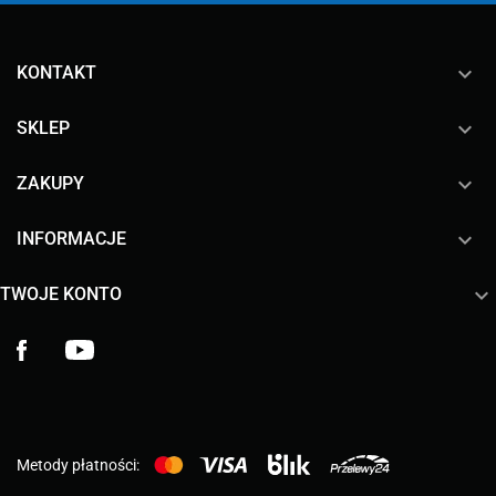
keyboard_arrow_down
KONTAKT

SKLEP

ZAKUPY

INFORMACJE

TWOJE KONTO
Facebook
YouTube
Metody płatności: