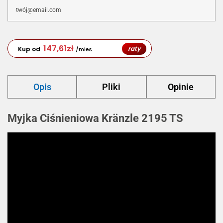
147,61
zł
raty
Kup od
/mies.
Opis
Pliki
Opinie
Myjka Ciśnieniowa Kränzle 2195 TS