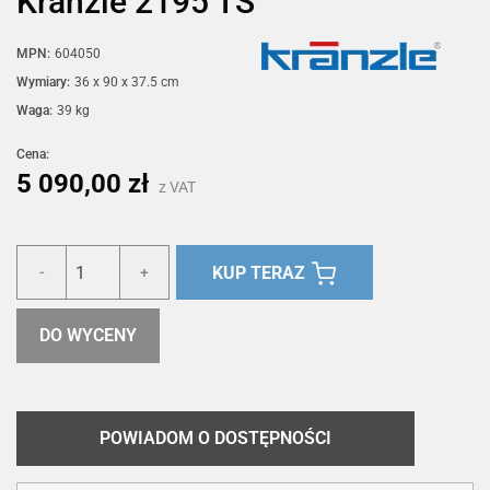
Kränzle 2195 TS
MPN:
604050
Wymiary:
36 x 90 x 37.5 cm
Waga:
39 kg
Cena:
5 090,00 zł
z VAT
KUP TERAZ
-
+
DO WYCENY
POWIADOM O DOSTĘPNOŚCI