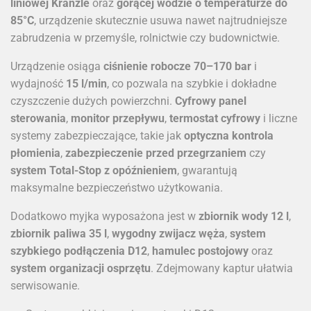
liniowej Kränzle
oraz
gorącej wodzie o temperaturze do
85°C
, urządzenie skutecznie usuwa nawet najtrudniejsze
zabrudzenia w przemyśle, rolnictwie czy budownictwie.
Urządzenie osiąga
ciśnienie robocze 70–170 bar
i
wydajność
15 l/min
, co pozwala na szybkie i dokładne
czyszczenie dużych powierzchni.
Cyfrowy panel
sterowania
,
monitor przepływu
,
termostat cyfrowy
i liczne
systemy zabezpieczające, takie jak
optyczna kontrola
płomienia
,
zabezpieczenie przed przegrzaniem
czy
system Total-Stop z opóźnieniem
, gwarantują
maksymalne bezpieczeństwo użytkowania.
Dodatkowo myjka wyposażona jest w
zbiornik wody 12 l
,
zbiornik paliwa 35 l
,
wygodny zwijacz węża
,
system
szybkiego podłączenia D12
,
hamulec postojowy
oraz
system organizacji osprzętu
. Zdejmowany kaptur ułatwia
serwisowanie.