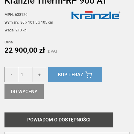
Kränzle Therm-RP 900 AT
MPN:
638120
Wymiary:
80 x 101.5 x 105 cm
Waga:
210 kg
Cena:
22 900,00 zł
z VAT
KUP TERAZ
-
+
DO WYCENY
POWIADOM O DOSTĘPNOŚCI