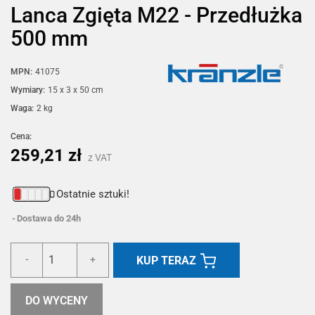
Lanca Zgięta M22 - Przedłużka
500 mm
MPN:
41075
Wymiary:
15 x 3 x 50 cm
Waga:
2 kg
Cena:
259,21 zł
z VAT
Ostatnie sztuki!
Dostawa do 24h
KUP TERAZ
-
+
DO WYCENY