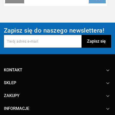
Zapisz się do naszego newslettera!
keyboard_arrow_down
KONTAKT

SKLEP

ZAKUPY

INFORMACJE