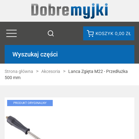
KOSZYK
0,00 ZŁ
Wyszukaj części
Strona główna
Akcesoria
Lanca Zgięta M22 - Przedłużka
500 mm
PRODUKT ORYGINALNY