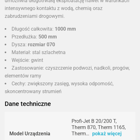
umożliwia długotrwałą eksploatację nawet w warunkach
intensywnego kontaktu z wodą, chemią oraz
zabrudzeniami drogowymi.
Długość całkowita:
1000 mm
Przedłużka:
500 mm
Dysza:
rozmiar 070
Materiał: stal szlachetna
Wejście: gwint
Zastosowanie: czyszczenie podwozi, nadkoli, progów,
elementów ramy
Cechy: zwiększony zasięg, wysoka odporność,
skoncentrowany strumień
Dane techniczne
Profi-Jet B 20/200 T,
Therm 870, Therm 1165,
Model Urządzenia
Therm…
pokaż więcej