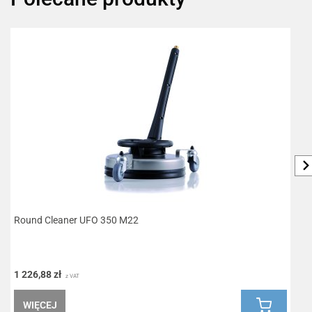
Round Cleaner UFO 350 M22
L
1 226,88 zł
1
z VAT
WIĘCEJ